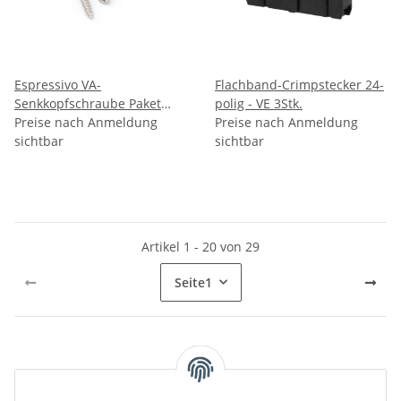
Espressivo VA-
Flachband-Crimpstecker 24-
Senkkopfschraube Paket
polig - VE 3Stk.
1,4x10mm - VE 100 Stk.
Preise nach Anmeldung
Preise nach Anmeldung
sichtbar
sichtbar
Artikel 1 - 20 von 29
Seite
1
Kategorien