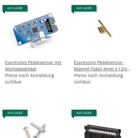
AUF LAGER
AUF LAGER
Espressivo Pedalsensor mit
Espressivo Pedalsensor-
Montagewinkel
Magnet Paket 4mm x 12mm
Preise nach Anmeldung
- VE 35Stk.
Preise nach Anmeldung
sichtbar
sichtbar
AUF LAGER
AUF LAGER