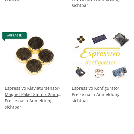
180Stk.
sichtbar
AUF LAGER
Espressivo Klaviatursensor-
Espressivo Konfigurator
Magnet Paket 8mm x 2mm -
Preise nach Anmeldung
VE 200Stk.
Preise nach Anmeldung
sichtbar
sichtbar