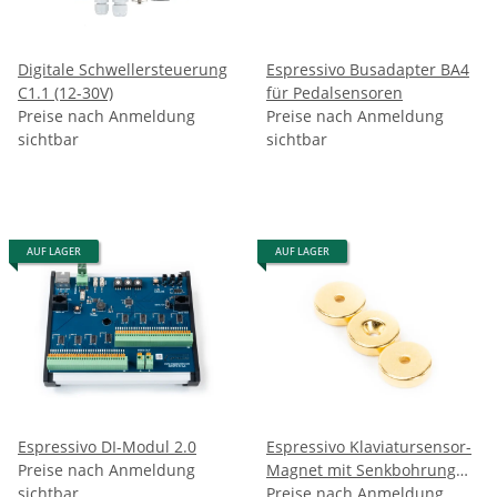
Digitale Schwellersteuerung
Espressivo Busadapter BA4
C1.1 (12-30V)
für Pedalsensoren
Preise nach Anmeldung
Preise nach Anmeldung
sichtbar
sichtbar
AUF LAGER
AUF LAGER
Espressivo DI-Modul 2.0
Espressivo Klaviatursensor-
Preise nach Anmeldung
Magnet mit Senkbohrung
sichtbar
Paket 8mm x 2mm - VE
Preise nach Anmeldung