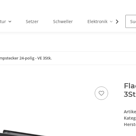
tur
Setzer
Schweller
Elektronik
Serv
pstecker 24-polig - VE 3Stk.
Fla
3St
Artik
Kateg
Herste