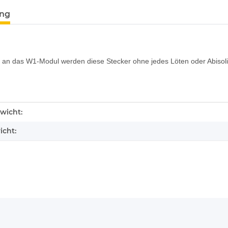
ung
an das W1-Modul werden diese Stecker ohne jedes Löten oder Abisoli
enschaft
wicht:
icht: