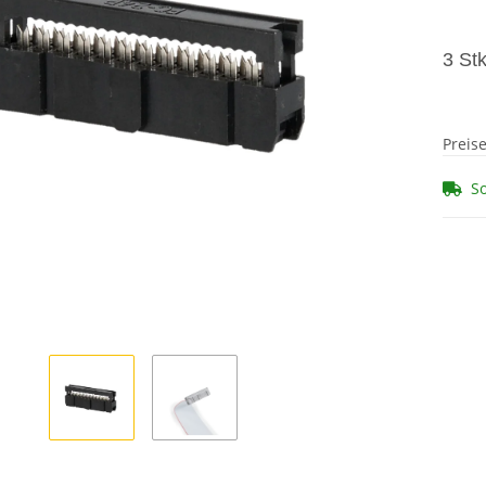
3 St
Preis
So