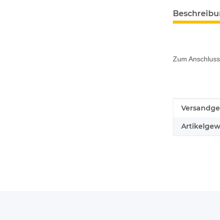
Beschreib
Zum Anschluss 
Produkteig
Wert
Versandge
Artikelgew