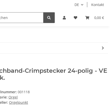
DE
Kontakt
ice
Partner
0,00 €
chband-Crimpstecker 24-polig - VE
k.
elnummer:
001118
orie:
Orgel
ller:
Orgelpunkt