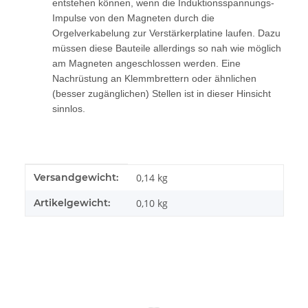
entstehen können, wenn die Induktionsspannungs-
Impulse von den Magneten durch die
Orgelverkabelung zur Verstärkerplatine laufen. Dazu
müssen diese Bauteile allerdings so nah wie möglich
am Magneten angeschlossen werden. Eine
Nachrüstung an Klemmbrettern oder ähnlichen
(besser zugänglichen) Stellen ist in dieser Hinsicht
sinnlos.
Produkteigenschaft
Wert
Versandgewicht:
0,14 kg
Artikelgewicht:
0,10
kg