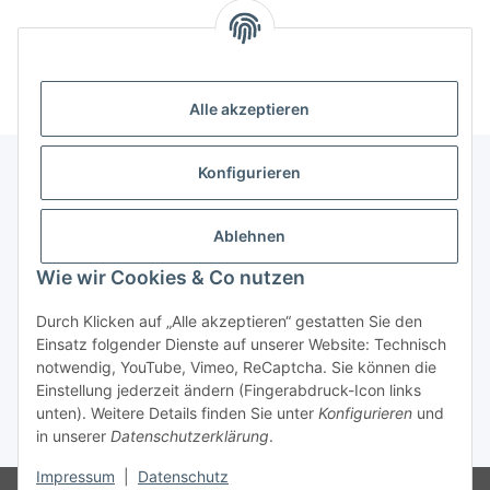
Kategorien
Alle akzeptieren
Konfigurieren
Informationen
Ablehnen
Gesetzliche Informationen
Wie wir Cookies & Co nutzen
Durch Klicken auf „Alle akzeptieren“ gestatten Sie den
Copyright
Einsatz folgender Dienste auf unserer Website: Technisch
notwendig, YouTube, Vimeo, ReCaptcha. Sie können die
Alle Fotos und Inhalte
Einstellung jederzeit ändern (Fingerabdruck-Icon links
@2022-2026 Techscape e.K.
unten). Weitere Details finden Sie unter
Konfigurieren
und
in unserer
Datenschutzerklärung
.
* Alle Preise zzgl. gesetzlicher USt., zzgl.
Versand
Impressum
|
Datenschutz