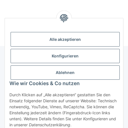
Kategorien
Alle akzeptieren
Konfigurieren
Informationen
Ablehnen
Gesetzliche Informationen
Wie wir Cookies & Co nutzen
Durch Klicken auf „Alle akzeptieren“ gestatten Sie den
Copyright
Einsatz folgender Dienste auf unserer Website: Technisch
notwendig, YouTube, Vimeo, ReCaptcha. Sie können die
Alle Fotos und Inhalte
Einstellung jederzeit ändern (Fingerabdruck-Icon links
@2022-2026 Techscape e.K.
unten). Weitere Details finden Sie unter
Konfigurieren
und
in unserer
Datenschutzerklärung
.
* Alle Preise zzgl. gesetzlicher USt., zzgl.
Versand